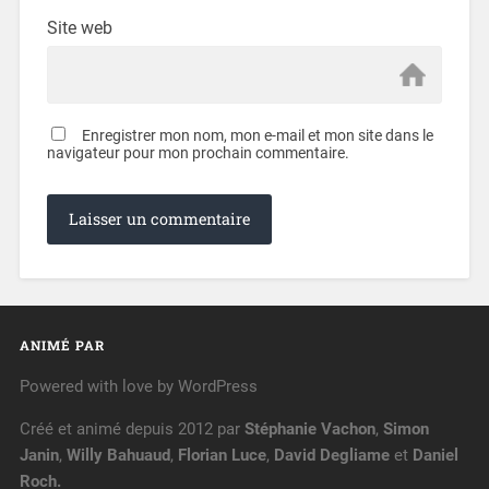
Site web
Enregistrer mon nom, mon e-mail et mon site dans le
navigateur pour mon prochain commentaire.
ANIMÉ PAR
Powered with love by WordPress
Créé et animé depuis 2012 par
Stéphanie Vachon
,
Simon
Janin
,
Willy Bahuaud
,
Florian Luce
,
David Degliame
et
Daniel
Roch.